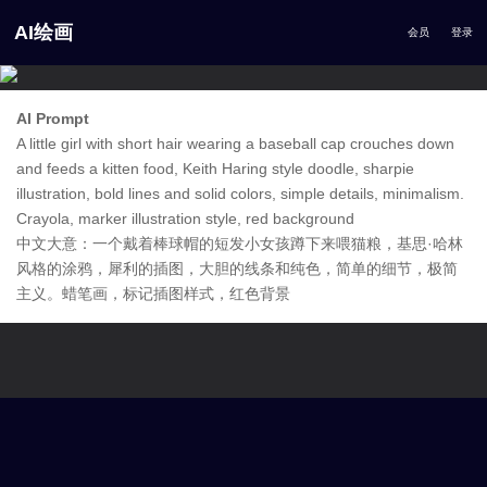
AI绘画
会员
登录
AI Prompt
A little girl with short hair wearing a baseball cap crouches down
and feeds a kitten food, Keith Haring style doodle, sharpie
illustration, bold lines and solid colors, simple details, minimalism.
Crayola, marker illustration style, red background
中文大意：一个戴着棒球帽的短发小女孩蹲下来喂猫粮，基思·哈林
风格的涂鸦，犀利的插图，大胆的线条和纯色，简单的细节，极简
主义。蜡笔画，标记插图样式，红色背景