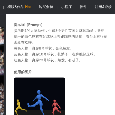
模版&作品
Hot
购买会员
小程序
插件
注册&登录
|
|
|
|
|
提示词（Prompt）
参考图1的人物动作，生成3个男性英国足球运动员，身穿
统一的白色球衣在足球场上奔跑踢球的场景，看台上有很多
观众在欢呼。
黄色人物：身穿8号球衣，金色短发。
蓝色人物：身穿10号球衣，扎辫子，右脚挑起足球。
红色人物：身穿23号球衣，短发、有胡子。
使用的图片