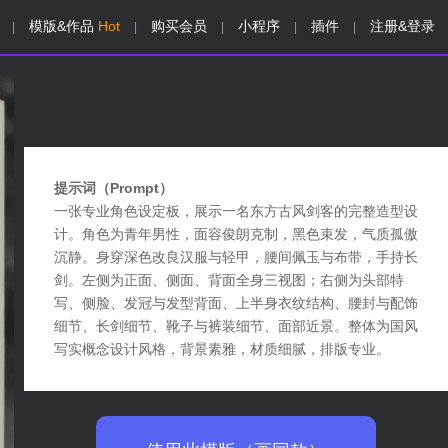
模版&作品
Hot
购买会员
小程序
插件
注册&登录
|
|
|
|
|
提示词（Prompt）
一张专业角色设定板，展示一名东方古风剑客的完整造型设
计。角色为青年男性，面容俊朗克制，黑色束发，气质孤傲
沉静。身穿深色改良汉服与轻甲，腰间佩玉与布带，手持长
剑。左侧为正面、侧面、背面全身三视图；右侧为头部特
写、侧脸、发冠与发型背面、上半身衣纹结构、腰封与配饰
细节、长剑细节、靴子与裤装细节、面部近景。整体为国风
写实概念设计风格，背景素雅，材质细腻，排版专业。