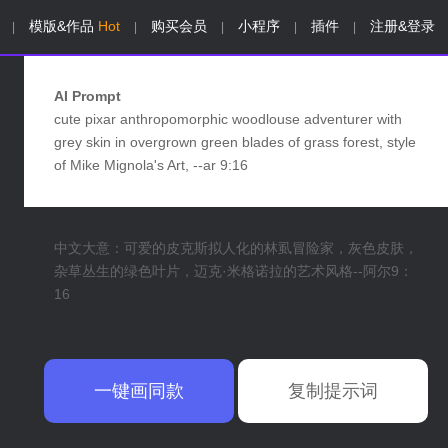
模版&作品
Hot
购买会员
小程序
插件
注册&登录
|
|
|
|
|
AI Prompt
cute pixar anthropomorphic woodlouse adventurer with
grey skin in overgrown green blades of grass forest, style
of Mike Mignola's Art, --ar 9:16
中文大意：可爱的皮克斯拟人化的林虱冒险家，灰色皮肤，
杂草丛生的绿色叶片，迈克·米格诺拉的艺术风格--阿尔9：
16
一键画同款
复制提示词