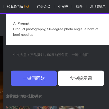
模版&作品
Hot
购买会员
小程序
插件
注册&登录
|
|
|
|
|
AI Prompt
Product photography, 50-degree photo angle, a bowl of
beef noodles
中文大意：产品摄影，50度拍照角度，一碗牛肉面
一键画同款
复制提示词
查看更多动物/植物/美食