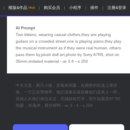
模版&作品
Hot
购买会员
小程序
插件
注册&登录
|
|
|
|
|
AI Prompt
Two kittens, wearing casual clothes,they are playing
guitars on a crowded street,one is playing piano,they play
the musical instrument as if they were real human, others
pass them by,plush doll art,photo by Sony A7R5, shot on
35mm,imitated material --ar 3:4 --s 250
中文大意：两只小猫，穿着休闲服，在拥挤的街道上弹吉
他，一只正在弹钢琴，他们演奏乐器就像他们是真人一样，
其他人从他们身边走过，毛绒娃娃艺术，照片由索尼A7 R5
拍摄，35毫米，模仿材料 --ar 3：4 --s 250