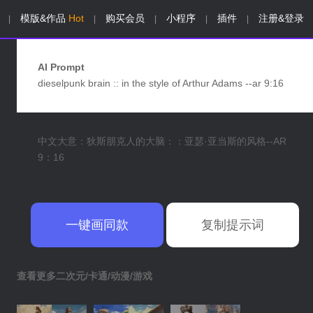
模版&作品
Hot
购买会员
小程序
插件
注册&登录
|
|
|
|
|
AI Prompt
dieselpunk brain :: in the style of Arthur Adams --ar 9:16
中文大意：狄斯朋克人的大脑：：亚瑟·亚当斯的风格--AR
9：16
一键画同款
复制提示词
查看更多二次元/卡通/动漫/游戏