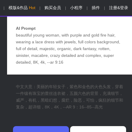
模版&作品
Hot
购买会员
小程序
插件
注册&登录
|
|
|
|
|
AI Prompt
beautiful young woman, with purple and gold fire hair,
wearing a lace dress with jewels, full colors background,
full of detail, majestic, organic, dark fantasy, rotten,
sinister, macabre, crazy detailed and complex, super
detailed, 8K, 4k, --ar 9:16
中文大意：美丽的年轻女子，紫色和金色的火色头发，穿着
一件镶有珠宝的蕾丝连衣裙，五颜六色的背景，充满细节，
威严，有机，黑暗幻想，腐烂，险恶，可怕，疯狂的细节和
复杂，超详细，8K，4K，--AR 9：16--85--高光