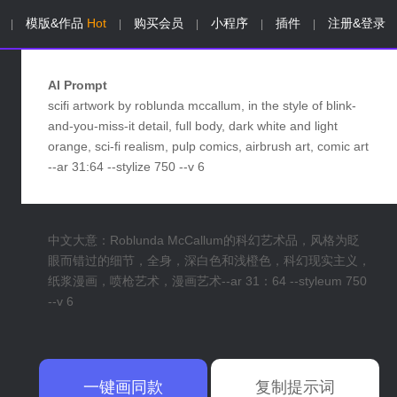
模版&作品
Hot
购买会员
小程序
插件
注册&登录
|
|
|
|
|
AI Prompt
scifi artwork by roblunda mccallum, in the style of blink-
and-you-miss-it detail, full body, dark white and light
orange, sci-fi realism, pulp comics, airbrush art, comic art
--ar 31:64 --stylize 750 --v 6
中文大意：Roblunda McCallum的科幻艺术品，风格为眨
眼而错过的细节，全身，深白色和浅橙色，科幻现实主义，
纸浆漫画，喷枪艺术，漫画艺术--ar 31：64 --styleum 750
--v 6
一键画同款
复制提示词