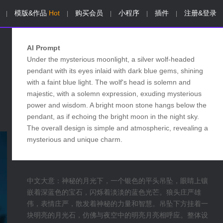
模版&作品
Hot
购买会员
小程序
插件
注册&登录
|
|
|
|
|
AI Prompt
Under the mysterious moonlight, a silver wolf-headed
pendant with its eyes inlaid with dark blue gems, shining
with a faint blue light. The wolf's head is solemn and
majestic, with a solemn expression, exuding mysterious
power and wisdom. A bright moon stone hangs below the
pendant, as if echoing the bright moon in the night sky.
The overall design is simple and atmospheric, revealing a
mysterious and unique charm.
中文大意：神秘的月光下，一个银色的平头吊坠，眼睛上镶
嵌着深蓝色的宝石，闪烁着淡淡的蓝色光芒。狼头庄严雄
伟，表情庄严，散发着神秘的力量和智慧。吊坠下方挂着一
块明亮的月光石，仿佛与夜空中的明亮月亮相呼应。整体设