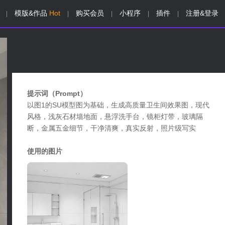
模版&作品
Hot
购买会员
小程序
插件
注册&登录
|
|
|
|
|
提示词（Prompt）
以图1的SU模型图为基础，生成高质量卫生间效果图，现代
风格，浅灰石材墙地面，悬浮洗手台，镜柜灯带，玻璃隔
断，金属五金细节，干净清爽，真实反射，照片级写实
使用的图片