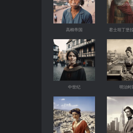
高棉帝国
君士坦丁堡
中世纪
明治时