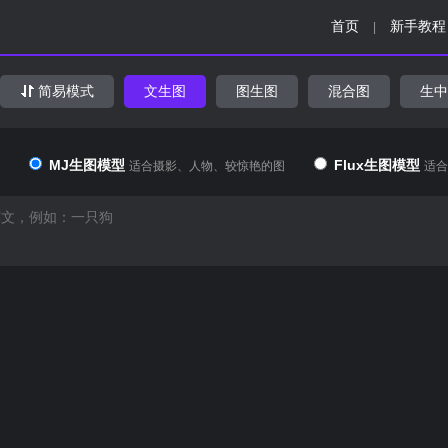
首页
新手教程
|
简易模式
文生图
图生图
混合图
生中
MJ生图模型
Flux生图模型
适合摄影、人物、较惊艳的图
适合