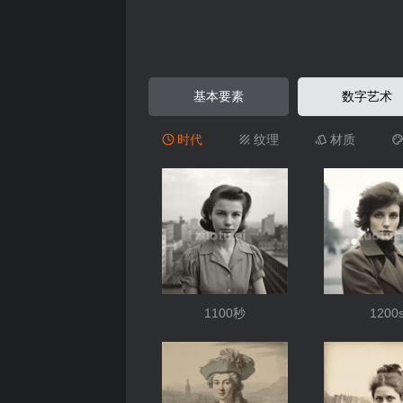
基本要素
数字艺术
时代
纹理
材质
1100秒
1200