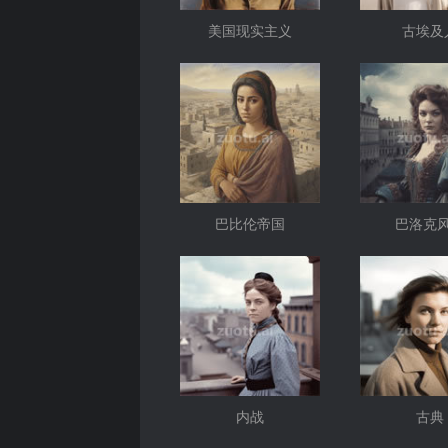
美国现实主义
古埃及
巴比伦帝国
巴洛克
内战
古典