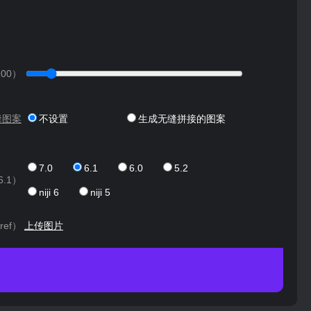
100
）
缝图案
不设置
生成无缝拼接的图案
7.0
6.1
6.0
5.2
6.1
）
niji 6
niji 5
ref）
上传图片