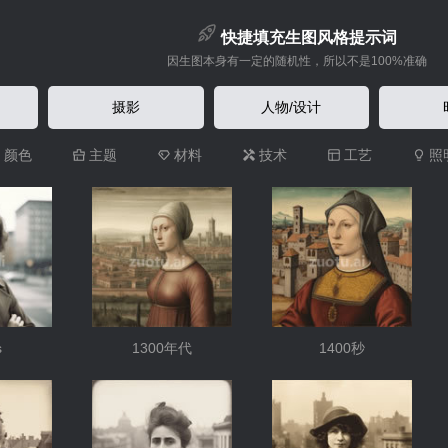
快捷填充生图风格提示词
因生图本身有一定的随机性，所以不是100%准确
摄影
人物/设计
颜色
主题
材料
技术
工艺
照
s
1300年代
1400秒