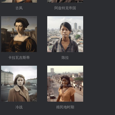
古风
阿兹特克帝国
卡拉瓦吉斯蒂
陈拉
冷战
殖民地时期