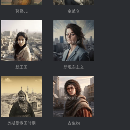
莫卧儿
拿破仑
新王国
新现实主义
奥斯曼帝国时期
古生物