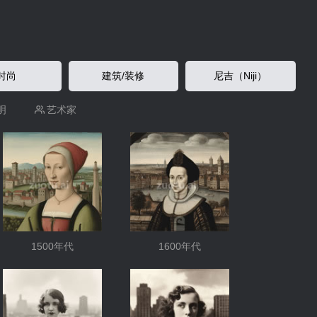
时尚
建筑/装修
尼吉（Niji）
明
艺术家
1500年代
1600年代