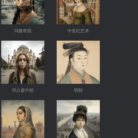
玛雅帝国
中世纪艺术
拜占庭中部
明朝