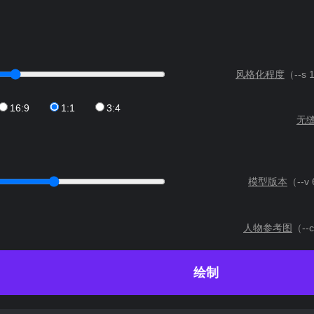
风格化程度
（--s
16:9
1:1
3:4
无
模型版本
（--
v 
人物参考图
（--c
绘制