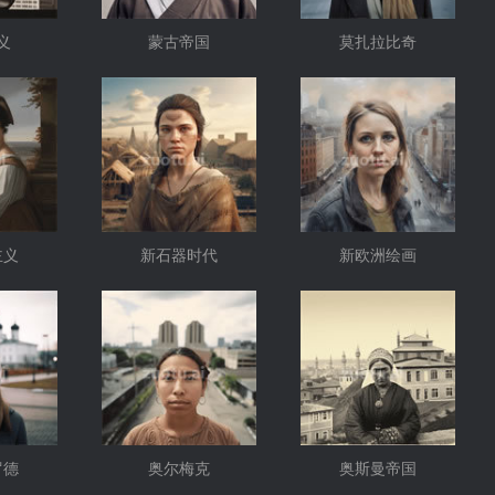
义
蒙古帝国
莫扎拉比奇
主义
新石器时代
新欧洲绘画
罗德
奥尔梅克
奥斯曼帝国