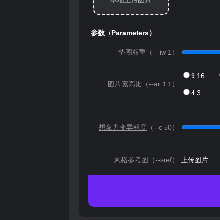
本地上传图片
参数（Parameters）
垫图权重
（ --iw
1
）
9:16
图片宽高比
（--ar
1:1
）
4:3
想象力变异程度
（--c
50
）
风格参考图
（--sref）
上传图片