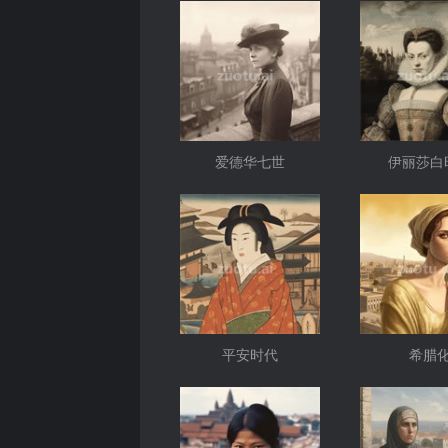
爱德华七世
伊丽莎白
平安时代
希腊