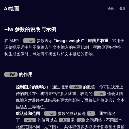
AI绘画
会员
登录
--iw 参数的说明与示例
在 MJ中，
--iw
参数表示
"image weight"
，即
图片权重
。它用于
调整提示词中的图像输入与文本输入的权重比例，帮助你更好地控
制生成图像时，AI如何平衡图片和文本描述的影响。
--iw
的作用
控制图片的影响力
：通过指定
--iw
的数值，你可以决定上
传的图片在生成结果中占多大比重。较高的
--iw
值会让图
像输入对最终生成结果有更大的影响，而较低的值则会让文本
描述占主导地位。
默认值和范围
：
--iw
参数的默认值是
1
。通常情况
下，
--iw
的值可以在
0.1
到
3
之间调整（不同版本
此值范围不同，见下图）。具体取值多少取决于你希望图像输